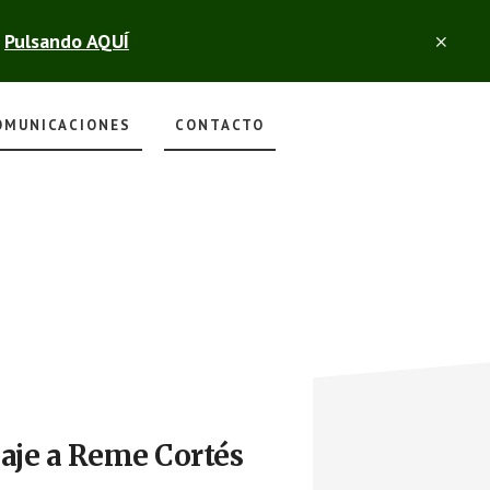
s
Pulsando AQUÍ
CLO
TOP
BAN
OMUNICACIONES
CONTACTO
aje a Reme Cortés