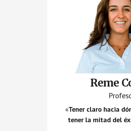
Reme Co
Profes
«
Tener claro hacia dón
tener la mitad del é