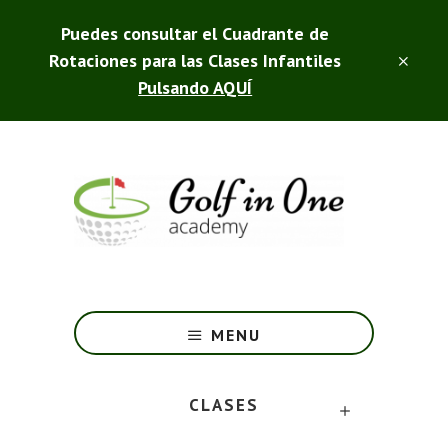
Saltar
Puedes consultar el Cuadrante de
al
contenido
Rotaciones para las Clases Infantiles
CLO
principal
TOP
Pulsando AQUÍ
BAN
Golf
in
One
-
MENU
Club
de
CLASES
Campo
SUBMENU