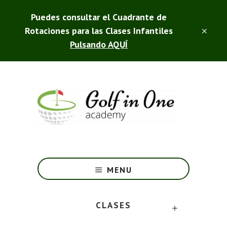
Saltar
Puedes consultar el Cuadrante de
al
contenido
Rotaciones para las Clases Infantiles
CLO
principal
TOP
Pulsando AQUÍ
BAN
Golf
in
One
-
MENU
Club
de
CLASES
Campo
SUBMENU