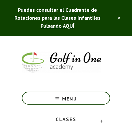
Saltar
Puedes consultar el Cuadrante de
al
contenido
Rotaciones para las Clases Infantiles
CLO
principal
TOP
Pulsando AQUÍ
BAN
Golf
in
One
-
MENU
Club
de
CLASES
Campo
SUBMENU